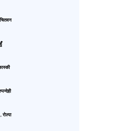
चितवन
ुँ
कास्की
ुपन्देही
रोल्पा
,