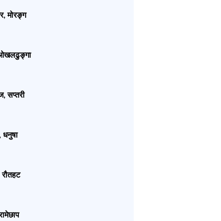
र
मोरङ्ग
,
ओखलढुङ्गा
ज
सप्तरी
,
धनुषा
,
रौतहट
,
रामेछाप