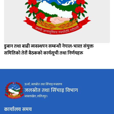
डुबान तथा बाढी व्यवस्थपन सम्बन्धी नेपाल-भारत संयुक्त
समितिको तेरौं बैठकको कार्यसूची तथा निर्णयहरू
ऊर्जा, जलस्रोत तथा सिँचाइ मन्त्रालय
जलस्रोत तथा सिँचाइ विभाग
जावलाखेल, ललितपुर।
कार्यालय समय