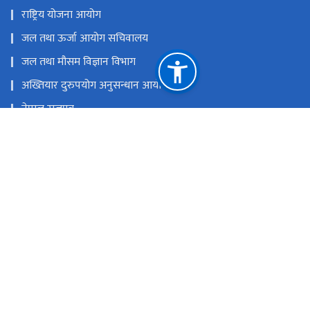
राष्ट्रिय योजना आयोग
जल तथा ऊर्जा आयोग सचिवालय
जल तथा मौसम विज्ञान विभाग
अख्तियार दुरुपयोग अनुसन्धान आयोग
नेपाल राजपत्र
नेपाल सिँचाइ व्यवस्थापन सूचना प्रणाली
नेपाल सिँचाइ पूर्वाधार अनुगमन प्रणाली
राष्ट्रिय प्राकृतिक स्रोत तथा वित्त आयोग
जावलाखेल, ललितपुर।
dg_pasection@dwri.gov.np, administration@dwri.gov.np