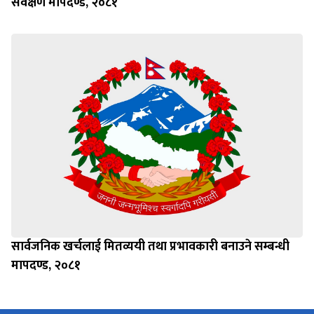
सर्वेक्षण मापदण्ड, २०८१
सार्वजनिक खर्चलाई मितव्ययी तथा प्रभावकारी बनाउने सम्बन्धी
मापदण्ड, २०८१