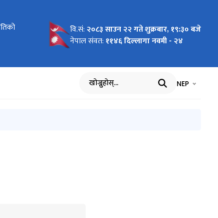
 मापदण्ड,
ितिको
 पत्र जारी
्कन तथा
्कन तथा
्यूनीकरणका
 सम्बन्धमा
ामकाजमा
्धी
तुत गरिएको
वि.सं:
२०८३ साउन २२ गते शुक्रबार, १९:३० बजे
बैठक
नेपाल संवत:
११४६ दिल्लागा नवमी - २४
भाषा चयन गर्नुह
भाषा प
NEP
खोज्नुहोस्