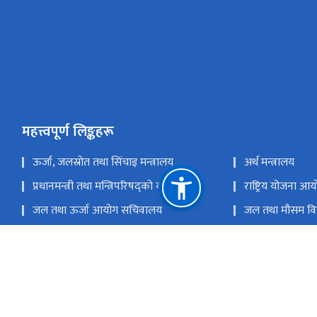
महत्त्वपूर्ण लिङ्कहरू
ऊर्जा, जलस्रोत तथा सिंचाइ मन्त्रालय
अर्थ मन्त्रालय
प्रधानमन्त्री तथा मन्त्रिपरिषद्को कार्यालय
राष्ट्रिय योजना आ
जल तथा ऊर्जा आयोग सचिवालय
जल तथा मौसम विज
अख्तियार दुरुपयोग अनुसन्धान आयोग
नेपाल राजपत्र
नेपाल सिँचाइ व्यवस्थापन सूचना प्रणाली
नेपाल सिँचाइ पूर्
राष्ट्रिय प्राकृतिक स्रोत तथा वित्त आयोग