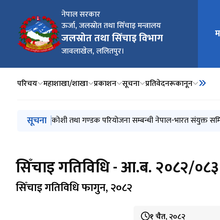
नेपाल सरकार
ऊर्जा, जलस्रोत तथा सिँचाइ मन्त्रालय
मुख्य न
म
जलस्रोत तथा सिँचाइ विभाग
जावलाखेल, ललितपुर।
परिचय
महाशाखा/शाखा
प्रकाशन
सूचना
प्रतिवेदनरू
कानून
मुख्य नेभिगेसनमा जानुहोस्
सूचना
सार्वजनिक खर्चलाई मितव्ययी तथा प्रभावकारी बनाउने सम्बन्ध
कोशी तथा गण्डक परियोजना सम्बन्धी नेपाल-भारत संयुक्त सम
धरौटी रकम सदर स्याहा सम्बन्धि सूचना Website मा प्रकाशित
बोलपत्र आह्वान - रानी जमरा कुलरीया सिँचाइ आयोजना
नाम परिवर्तन तथा स्थानान्तर भएका आयोजना कार्यालयमा 
सिँचाइ गतिविधि - आ.ब. २०८२/०८३
सिँचाइ गतिविधि फागुन, २०८२
१ चैत, २०८२