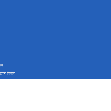
योग
्ञान विभाग
वाधार अनुगमन प्रणाली